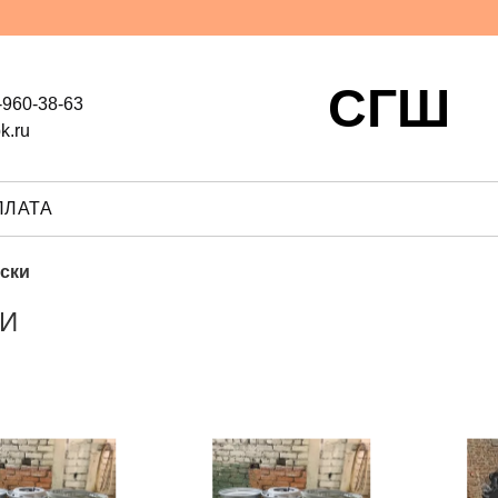
СГШ
-960-38-63
k.ru
ПЛАТА
ски
И