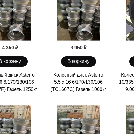
4 350 ₽
3 950 ₽
В корзину
В корзину
ый диск Asterro
Колесный диск Asterro
Колес
16 6/170/130/106
5.5 х 16 6/170/130/106
10/335
F) Газель 1250кг
(ТС1607С) Газель 1000кг
9.0