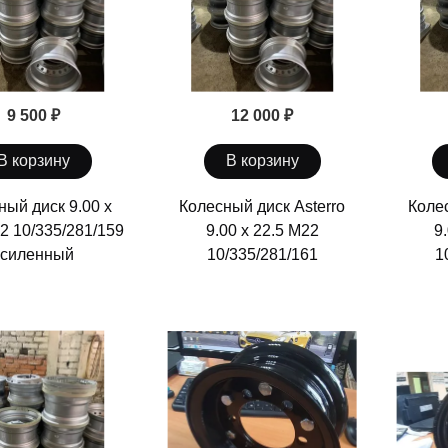
9 500 ₽
12 000 ₽
В корзину
В корзину
ный диск 9.00 х
Колесный диск Asterro
Колес
2 10/335/281/159
9.00 х 22.5 М22
9
усиленный
10/335/281/161
1