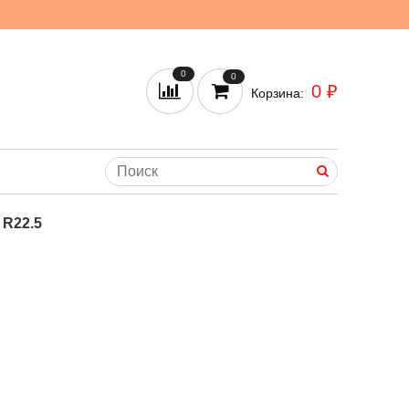
0
0
0 ₽
Корзина:
 R22.5