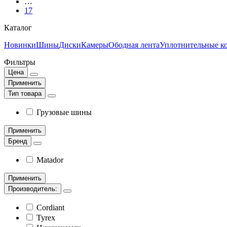
…
17
Каталог
Новинки
Шины
Диски
Камеры
Ободная лента
Уплотнительные к
Фильтры
Цена
Применить
Тип товара
Грузовые шины
Применить
Бренд
Matador
Применить
Производитель:
Cordiant
Tyrex