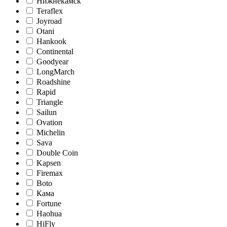
Нижнекамск
Teraflex
Joyroad
Otani
Hankook
Continental
Goodyear
LongMarch
Roadshine
Rapid
Triangle
Sailun
Ovation
Michelin
Sava
Double Coin
Kapsen
Firemax
Boto
Кама
Fortune
Haohua
HiFly