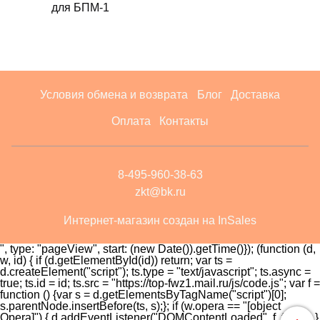
для БПМ-1
Условия обмена и возврата
Блог
Доставка
Оплата
Контакты
8-495-960-38-63
zkt@bk.ru
Интернет-магазин создан на InSales
", type: "pageView", start: (new Date()).getTime()}); (function (d,
w, id) { if (d.getElementById(id)) return; var ts =
d.createElement("script"); ts.type = "text/javascript"; ts.async =
true; ts.id = id; ts.src = "https://top-fwz1.mail.ru/js/code.js"; var f =
function () {var s = d.getElementsByTagName("script")[0];
s.parentNode.insertBefore(ts, s);}; if (w.opera == "[object
Opera]") { d.addEventListener("DOMContentLoaded", f, false); }