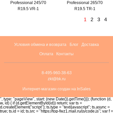
Professional 245/70
Professional 265/70
R19.5 VR-1
R19.5 TR-1
1
2
3
4
Условия обмена и возврата
Блог
Доставка
Оплата
Контакты
8-495-960-38-63
zkt@bk.ru
Интернет-магазин создан на InSales
", type: "pageView", start: (new Date()).getTime()}); (function (d,
w, id) { if (d.getElementById(id)) return; var ts =
d.createElement("script"); ts.type = "text/javascript"; ts.async =
true; ts.id = id; ts.src = "https://top-fwz1.mail.ru/js/code.js"; var f =