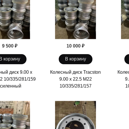
9 500 ₽
10 000 ₽
В корзину
В корзину
ный диск 9.00 х
Колесный диск Tracston
Колес
2 10/335/281/159
9.00 х 22.5 М22
9
усиленный
10/335/281/157
1