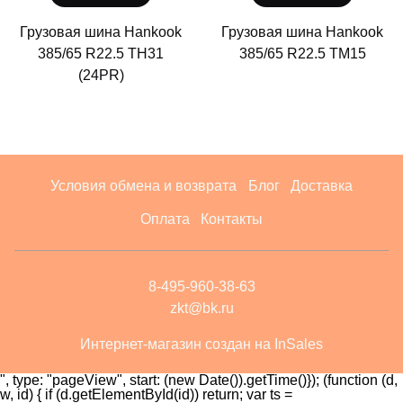
Грузовая шина Hankook
Грузовая шина Hankook
385/65 R22.5 TH31
385/65 R22.5 TM15
(24PR)
Условия обмена и возврата
Блог
Доставка
Оплата
Контакты
8-495-960-38-63
zkt@bk.ru
Интернет-магазин создан на InSales
", type: "pageView", start: (new Date()).getTime()}); (function (d,
w, id) { if (d.getElementById(id)) return; var ts =