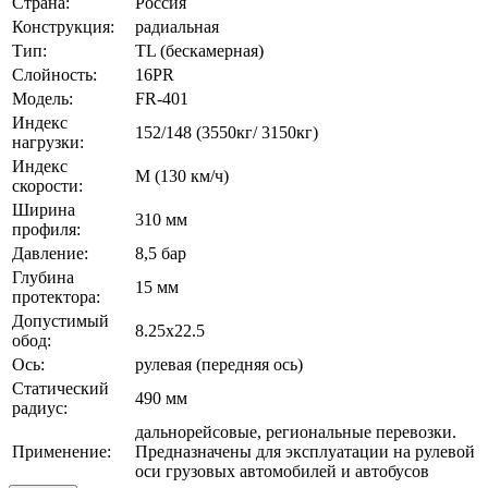
Страна:
Россия
Конструкция:
радиальная
Тип:
TL (бескамерная)
Слойность:
16PR
Модель:
FR-401
Индекс
152/148 (3550кг/ 3150кг)
нагрузки:
Индекс
М (130 км/ч)
скорости:
Ширина
310 мм
профиля:
Давление:
8,5 бар
Глубина
15 мм
протектора:
Допустимый
8.25х22.5
обод:
Ось:
рулевая (передняя ось)
Статический
490 мм
радиус:
дальнорейсовые, региональные перевозки.
Применение:
Предназначены для эксплуатации на рулевой
оси грузовых автомобилей и автобусов