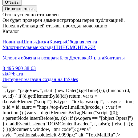
Отзывы
Оставить отзыв
Отзыв успешно отправлен.
Он будет проверен администратором перед публикацией.
Перед публикацией отзывы проходят модерацию
Каталог
Новинки
Шины
Диски
Камеры
Ободная лента
Уплотнительные кольца
ШИНОМОНТАЖИ
Условия обмена и возврата
Блог
Доставка
Оплата
Контакты
8-495-960-38-63
zkt@bk.ru
Интернет-магазин создан на InSales
", type: "pageView", start: (new Date()).getTime()}); (function (d,
w, id) { if (d.getElementById(id)) return; var ts =
d.createElement("script"); ts.type = "text/javascript"; ts.async = true;
ts.id = id; ts.src = "https://top-fwz1.mail.ru/js/code.js"; var f =
function () {var s = d.getElementsByTagName("script")[0];
s.parentNode.insertBefore(ts, s);}; if (w.opera == "[object Opera]")
{ d.addEventListener("DOMContentLoaded", f, false); } else { f();
} })(document, window, "tmr-code");
;js=na"
style="position:absolute;left:-9999px;" alt="Top.Mail.Ru" />