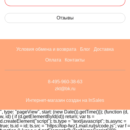
Отзывы
Условия обмена и возврата
Блог
Доставка
Оплата
Контакты
8-495-960-38-63
zkt@bk.ru
Интернет-магазин создан на InSales
", type: "pageView", start: (new Date()).getTime()}); (function (d,
w, id) { if (d.getElementById(id)) return; var ts =
d.createElement("script"); ts.type = "text/javascript"; ts.async =
true; ts.id = id; ts.src = "https://top-fwz1.mail.ru/js/code.js"; var f =