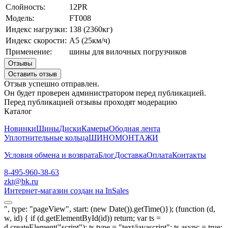
Слойность:
12PR
Модель:
FT008
Индекс нагрузки:
138 (2360кг)
Индекс скорости:
А5 (25км/ч)
Применение:
шины для вилочных погрузчиков
Отзывы
Оставить отзыв
Отзыв успешно отправлен.
Он будет проверен администратором перед публикацией.
Перед публикацией отзывы проходят модерацию
Каталог
Новинки
Шины
Диски
Камеры
Ободная лента
Уплотнительные кольца
ШИНОМОНТАЖИ
Условия обмена и возврата
Блог
Доставка
Оплата
Контакты
8-495-960-38-63
zkt@bk.ru
Интернет-магазин создан на InSales
", type: "pageView", start: (new Date()).getTime()}); (function (d,
w, id) { if (d.getElementById(id)) return; var ts =
d.createElement("script"); ts.type = "text/javascript"; ts.async = true;