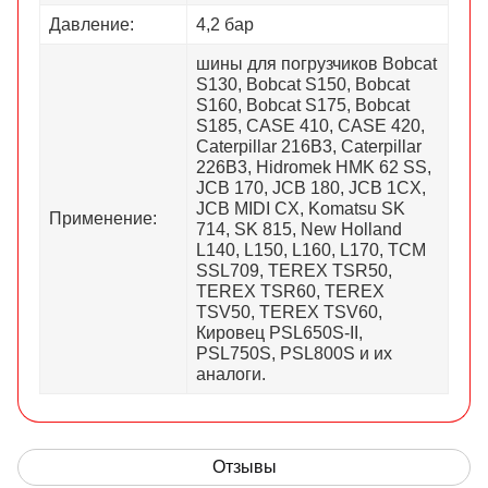
Давление:
4,2 бар
шины для погрузчиков Bobcat
S130, Bobcat S150, Bobcat
S160, Bobcat S175, Bobcat
S185, CASE 410, CASE 420,
Caterpillar 216B3, Caterpillar
226B3, Hidromek HMK 62 SS,
JCB 170, JCB 180, JCB 1CX,
JCB MIDI CX, Komatsu SK
Применение:
714, SK 815, New Holland
L140, L150, L160, L170, TCM
SSL709, TEREX TSR50,
TEREX TSR60, TEREX
TSV50, TEREX TSV60,
Кировец PSL650S-II,
PSL750S, PSL800S и их
аналоги.
Отзывы