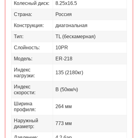
Колесный диск:
8.25х16.5
Страна:
Россия
Конструкция:
диагональная
Тип:
TL (бескамерная)
Слойность:
10PR
Модель:
ER-218
Индекс
135 (2180кг)
нагрузки:
Индекс
В (50км/ч)
скорости:
Ширина
264 мм
профиля:
Наружный
773 мм
диаметр:
Давление:
4,2 бар