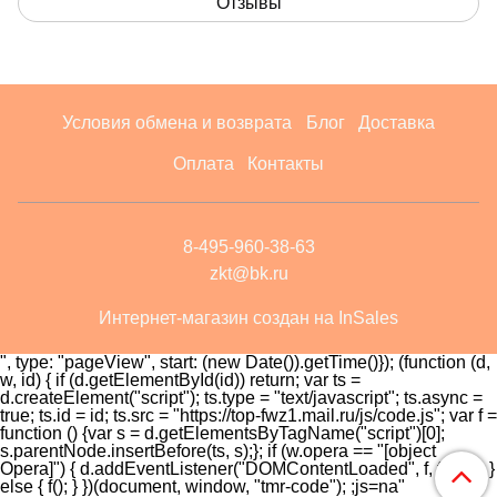
Отзывы
Условия обмена и возврата
Блог
Доставка
Оплата
Контакты
8-495-960-38-63
zkt@bk.ru
Интернет-магазин создан на InSales
", type: "pageView", start: (new Date()).getTime()}); (function (d,
w, id) { if (d.getElementById(id)) return; var ts =
d.createElement("script"); ts.type = "text/javascript"; ts.async =
true; ts.id = id; ts.src = "https://top-fwz1.mail.ru/js/code.js"; var f =
function () {var s = d.getElementsByTagName("script")[0];
s.parentNode.insertBefore(ts, s);}; if (w.opera == "[object
Opera]") { d.addEventListener("DOMContentLoaded", f, false); }
else { f(); } })(document, window, "tmr-code");
;js=na"