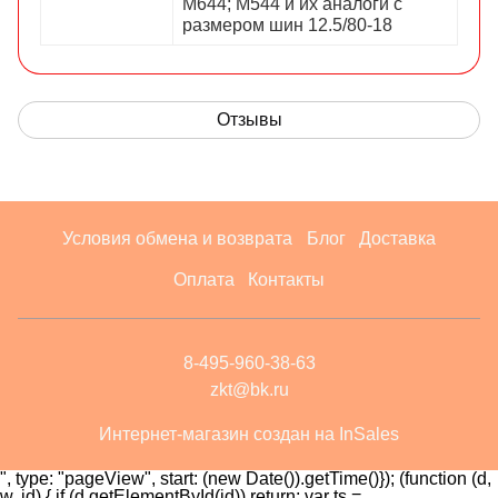
М644; М544 и их аналоги с
размером шин 12.5/80-18
Отзывы
Условия обмена и возврата
Блог
Доставка
Оплата
Контакты
8-495-960-38-63
zkt@bk.ru
Интернет-магазин создан на InSales
", type: "pageView", start: (new Date()).getTime()}); (function (d,
w, id) { if (d.getElementById(id)) return; var ts =