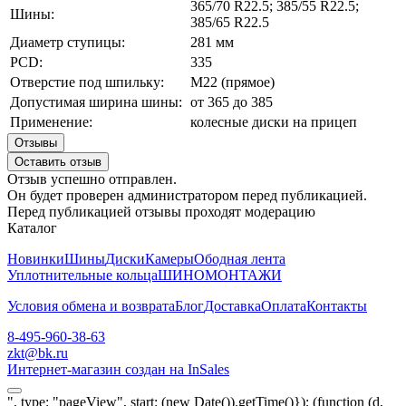
365/70 R22.5; 385/55 R22.5;
Шины:
385/65 R22.5
Диаметр ступицы:
281 мм
PCD:
335
Отверстие под шпильку:
М22 (прямое)
Допустимая ширина шины:
от 365 до 385
Применение:
колесные диски на прицеп
Отзывы
Оставить отзыв
Отзыв успешно отправлен.
Он будет проверен администратором перед публикацией.
Перед публикацией отзывы проходят модерацию
Каталог
Новинки
Шины
Диски
Камеры
Ободная лента
Уплотнительные кольца
ШИНОМОНТАЖИ
Условия обмена и возврата
Блог
Доставка
Оплата
Контакты
8-495-960-38-63
zkt@bk.ru
Интернет-магазин создан на InSales
", type: "pageView", start: (new Date()).getTime()}); (function (d,