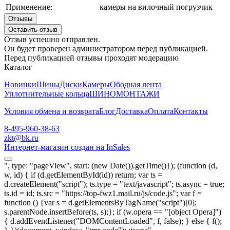
Применение:
камеры на вилочный погрузчик
Отзывы
Оставить отзыв
Отзыв успешно отправлен.
Он будет проверен администратором перед публикацией.
Перед публикацией отзывы проходят модерацию
Каталог
Новинки
Шины
Диски
Камеры
Ободная лента
Уплотнительные кольца
ШИНОМОНТАЖИ
Условия обмена и возврата
Блог
Доставка
Оплата
Контакты
8-495-960-38-63
zkt@bk.ru
Интернет-магазин создан на InSales
", type: "pageView", start: (new Date()).getTime()}); (function (d,
w, id) { if (d.getElementById(id)) return; var ts =
d.createElement("script"); ts.type = "text/javascript"; ts.async = true;
ts.id = id; ts.src = "https://top-fwz1.mail.ru/js/code.js"; var f =
function () {var s = d.getElementsByTagName("script")[0];
s.parentNode.insertBefore(ts, s);}; if (w.opera == "[object Opera]")
{ d.addEventListener("DOMContentLoaded", f, false); } else { f();