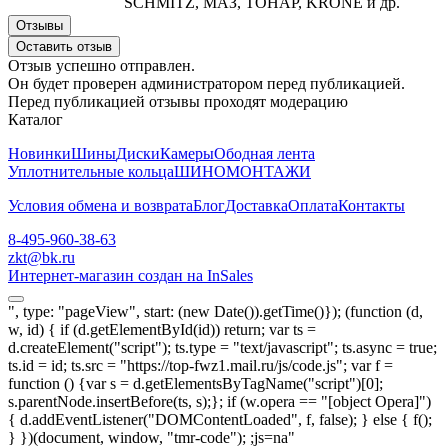
SCHMITZ, МАЗ, ТОНАР, KRONE и др.
Отзывы
Оставить отзыв
Отзыв успешно отправлен.
Он будет проверен администратором перед публикацией.
Перед публикацией отзывы проходят модерацию
Каталог
Новинки
Шины
Диски
Камеры
Ободная лента
Уплотнительные кольца
ШИНОМОНТАЖИ
Условия обмена и возврата
Блог
Доставка
Оплата
Контакты
8-495-960-38-63
zkt@bk.ru
Интернет-магазин создан на InSales
", type: "pageView", start: (new Date()).getTime()}); (function (d,
w, id) { if (d.getElementById(id)) return; var ts =
d.createElement("script"); ts.type = "text/javascript"; ts.async = true;
ts.id = id; ts.src = "https://top-fwz1.mail.ru/js/code.js"; var f =
function () {var s = d.getElementsByTagName("script")[0];
s.parentNode.insertBefore(ts, s);}; if (w.opera == "[object Opera]")
{ d.addEventListener("DOMContentLoaded", f, false); } else { f();
} })(document, window, "tmr-code");
;js=na"