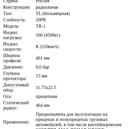
Страна:
Россия
Конструкция:
радиальная
Тип:
TL (бескамерная)
Слойность:
20PR
Модель:
TR-1
Индекс
160 (4500кг)
нагрузки:
Индекс
K (110км/ч)
скорости:
Ширина
401 мм
профиля:
Давление:
9,0 бар
Глубина
15 мм
протектора:
Допустимый
11.75х22.5
обод:
Ось:
прицепная
Статический
464 мм
радиус:
Предназначена для эксплуатации на
прицепах и полуприцепах грузовых
Применение:
автомобилей, в том числе контейнеровозов