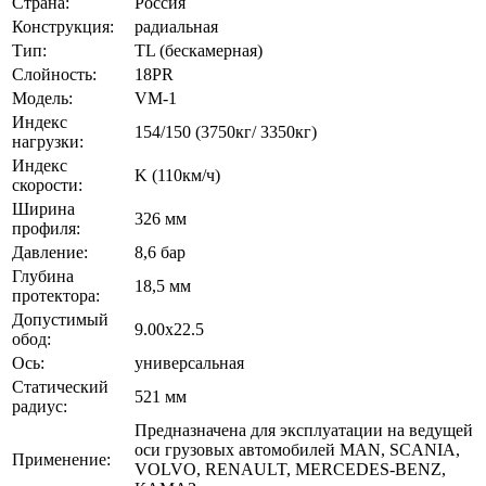
Страна:
Россия
Конструкция:
радиальная
Тип:
TL (бескамерная)
Слойность:
18PR
Модель:
VM-1
Индекс
154/150 (3750кг/ 3350кг)
нагрузки:
Индекс
K (110км/ч)
скорости:
Ширина
326 мм
профиля:
Давление:
8,6 бар
Глубина
18,5 мм
протектора:
Допустимый
9.00х22.5
обод:
Ось:
универсальная
Статический
521 мм
радиус:
Предназначена для эксплуатации на ведущей
оси грузовых автомобилей MAN, SCANIA,
Применение:
VOLVO, RENAULT, MERCEDES-BENZ,