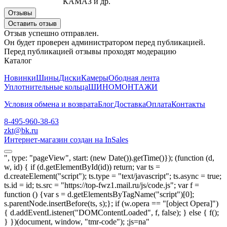
КАМАЗ и др.
Отзывы
Оставить отзыв
Отзыв успешно отправлен.
Он будет проверен администратором перед публикацией.
Перед публикацией отзывы проходят модерацию
Каталог
Новинки
Шины
Диски
Камеры
Ободная лента
Уплотнительные кольца
ШИНОМОНТАЖИ
Условия обмена и возврата
Блог
Доставка
Оплата
Контакты
8-495-960-38-63
zkt@bk.ru
Интернет-магазин создан на InSales
", type: "pageView", start: (new Date()).getTime()}); (function (d,
w, id) { if (d.getElementById(id)) return; var ts =
d.createElement("script"); ts.type = "text/javascript"; ts.async = true;
ts.id = id; ts.src = "https://top-fwz1.mail.ru/js/code.js"; var f =
function () {var s = d.getElementsByTagName("script")[0];
s.parentNode.insertBefore(ts, s);}; if (w.opera == "[object Opera]")
{ d.addEventListener("DOMContentLoaded", f, false); } else { f();
} })(document, window, "tmr-code");
;js=na"