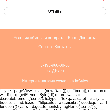
Отзывы
Условия обмена и возврата
Блог
Доставка
Оплата
Контакты
8-495-960-38-63
zkt@bk.ru
Интернет-магазин создан на InSales
", type: "pageView", start: (new Date()).getTime()}); (function (d,
w, id) { if (d.getElementById(id)) return; var ts =
d.createElement("script"); ts.type = "text/javascript"; ts.async =
true; ts.id = id; ts.src = "https://top-fwz1.mail.ru/js/code.js"; var f =
function () {var s = d.getElementsByTagName("script")[0];