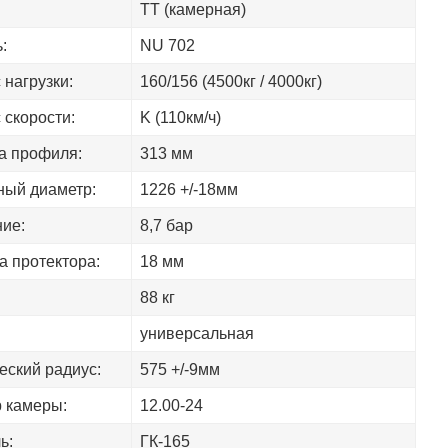
ТТ (камерная)
:
NU 702
 нагрузки:
160/156 (4500кг / 4000кг)
 скорости:
K (110км/ч)
а профиля:
313 мм
ый диаметр:
1226 +/-18мм
ие:
8,7 бар
а протектора:
18 мм
88 кг
универсальная
еский радиус:
575 +/-9мм
 камеры:
12.00-24
ь:
ГК-165