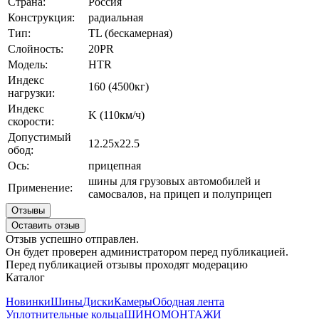
Страна:
Россия
Конструкция:
радиальная
Тип:
TL (бескамерная)
Слойность:
20PR
Модель:
HTR
Индекс
160 (4500кг)
нагрузки:
Индекс
K (110км/ч)
скорости:
Допустимый
12.25х22.5
обод:
Ось:
прицепная
шины для грузовых автомобилей и
Применение:
самосвалов, на прицеп и полуприцеп
Отзывы
Оставить отзыв
Отзыв успешно отправлен.
Он будет проверен администратором перед публикацией.
Перед публикацией отзывы проходят модерацию
Каталог
Новинки
Шины
Диски
Камеры
Ободная лента
Уплотнительные кольца
ШИНОМОНТАЖИ