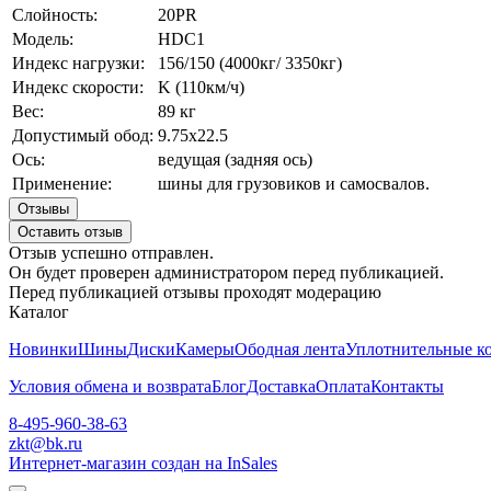
Слойность:
20PR
Модель:
HDC1
Индекс нагрузки:
156/150 (4000кг/ 3350кг)
Индекс скорости:
K (110км/ч)
Вес:
89 кг
Допустимый обод:
9.75х22.5
Ось:
ведущая (задняя ось)
Применение:
шины для грузовиков и самосвалов.
Отзывы
Оставить отзыв
Отзыв успешно отправлен.
Он будет проверен администратором перед публикацией.
Перед публикацией отзывы проходят модерацию
Каталог
Новинки
Шины
Диски
Камеры
Ободная лента
Уплотнительные к
Условия обмена и возврата
Блог
Доставка
Оплата
Контакты
8-495-960-38-63
zkt@bk.ru
Интернет-магазин создан на InSales