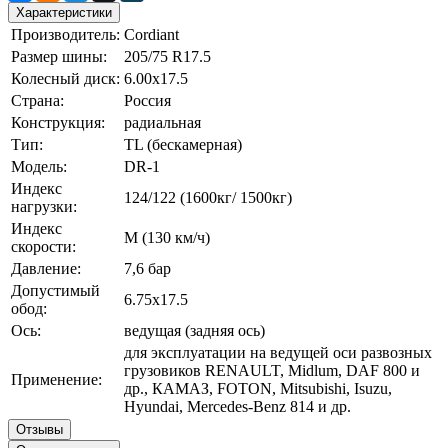
Характеристики
Производитель:
Cordiant
Размер шины:
205/75 R17.5
Колесный диск:
6.00х17.5
Страна:
Россия
Конструкция:
радиальная
Тип:
TL (бескамерная)
Модель:
DR-1
Индекс
124/122 (1600кг/ 1500кг)
нагрузки:
Индекс
М (130 км/ч)
скорости:
Давление:
7,6 бар
Допустимый
6.75х17.5
обод:
Ось:
ведущая (задняя ось)
для эксплуатации на ведущей оси развозных
грузовиков RENAULT, Midlum, DAF 800 и
Применение:
др., КАМАЗ, FOTON, Mitsubishi, Isuzu,
Hyundai, Mercedes-Benz 814 и др.
Отзывы