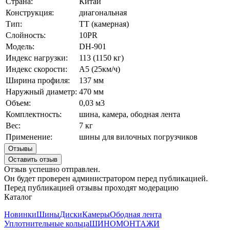
Страна:
Китай
Конструкция:
диагональная
Тип:
ТТ (камерная)
Слойность:
10PR
Модель:
DH-901
Индекс нагрузки:
113 (1150 кг)
Индекс скорости:
А5 (25км/ч)
Ширина профиля:
137 мм
Наружный диаметр:
470 мм
Объем:
0,03 м3
Комплектность:
шина, камера, ободная лента
Вес:
7 кг
Применение:
шины для вилочных погрузчиков
Отзывы
Оставить отзыв
Отзыв успешно отправлен.
Он будет проверен администратором перед публикацией.
Перед публикацией отзывы проходят модерацию
Каталог
Новинки
Шины
Диски
Камеры
Ободная лента
Уплотнительные кольца
ШИНОМОНТАЖИ