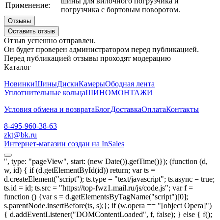
шины для вилочного погрузчика и
Применение:
погрузчика с бортовым поворотом.
Отзывы
Оставить отзыв
Отзыв успешно отправлен.
Он будет проверен администратором перед публикацией.
Перед публикацией отзывы проходят модерацию
Каталог
Новинки
Шины
Диски
Камеры
Ободная лента
Уплотнительные кольца
ШИНОМОНТАЖИ
Условия обмена и возврата
Блог
Доставка
Оплата
Контакты
8-495-960-38-63
zkt@bk.ru
Интернет-магазин создан на InSales
", type: "pageView", start: (new Date()).getTime()}); (function (d,
w, id) { if (d.getElementById(id)) return; var ts =
d.createElement("script"); ts.type = "text/javascript"; ts.async = true;
ts.id = id; ts.src = "https://top-fwz1.mail.ru/js/code.js"; var f =
function () {var s = d.getElementsByTagName("script")[0];
s.parentNode.insertBefore(ts, s);}; if (w.opera == "[object Opera]")
{ d.addEventListener("DOMContentLoaded", f, false); } else { f();