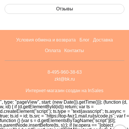
Отзывы
Условия обмена и возврата
Блог
Доставка
Оплата
Контакты
8-495-960-38-63
zkt@bk.ru
Интернет-магазин создан на InSales
", type: "pageView", start: (new Date()).getTime()}); (function (d,
w, id) { if (d.getElementById(id)) return; var ts =
d.createElement("script"); ts.type = "text/javascript"; ts.async =
true; ts.id = id; ts.src = "https://top-fwz1.mail.ru/js/code.js"; var f =
function () {var s = d.getElementsByTagName("script")[0];
s.parentNode.insertBefore(ts, s);}; if (w.opera == "[object