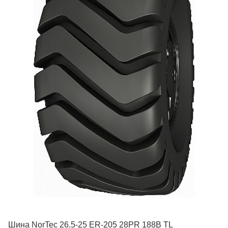
Шина NorTec 26.5-25 ER-205 28PR 188В TL