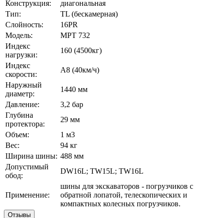
Конструкция:
диагональная
Тип:
TL (бескамерная)
Слойность:
16PR
Модель:
MPT 732
Индекс
160 (4500кг)
нагрузки:
Индекс
А8 (40км/ч)
скорости:
Наружный
1440 мм
диаметр:
Давление:
3,2 бар
Глубина
29 мм
протектора:
Объем:
1 м3
Вес:
94 кг
Ширина шины:
488 мм
Допустимый
DW16L; TW15L; TW16L
обод:
шины для экскаваторов - погрузчиков с
Применение:
обратной лопатой, телескопических и
компактных колесных погрузчиков.
Отзывы