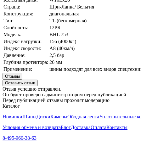
Страна:
Шри-Ланка/ Бельгия
Конструкция:
диагональная
Тип:
TL (бескамерная)
Слойность:
12PR
Модель:
BHL 753
Индекс нагрузки:
156 (4000кг)
Индекс скорости:
А8 (40км/ч)
Давление:
2,5 бар
Глубина протектора:
26 мм
Применение:
шины подходят для всех видов спецтехники
Отзывы
Оставить отзыв
Отзыв успешно отправлен.
Он будет проверен администратором перед публикацией.
Перед публикацией отзывы проходят модерацию
Каталог
Новинки
Шины
Диски
Камеры
Ободная лента
Уплотнительные к
Условия обмена и возврата
Блог
Доставка
Оплата
Контакты
8-495-960-38-63