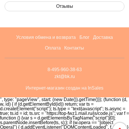
Отзывы
Условия обмена и возврата
Блог
Доставка
Оплата
Контакты
8-495-960-38-63
zkt@bk.ru
Интернет-магазин создан на InSales
", type: "pageView", start: (new Date()).getTime()}); (function (d,
w, id) { if (d.getElementById(id)) return; var ts =
d.createElement("script"); ts.type = "text/javascript"; ts.async =
true; ts.id = id; ts.src = "https://top-fwz1.mail.ru/js/code.js"; var f =
function () {var s = d.getElementsByTagName("script")[0];
s.parentNode.insertBefore(ts, s);}; if (w.opera == "[object
Opera]") { d.addEventListener("DOMContentLoaded", f, false); }