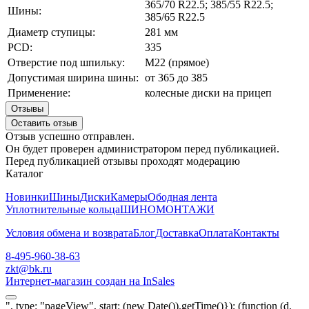
365/70 R22.5; 385/55 R22.5;
Шины:
385/65 R22.5
Диаметр ступицы:
281 мм
PCD:
335
Отверстие под шпильку:
М22 (прямое)
Допустимая ширина шины:
от 365 до 385
Применение:
колесные диски на прицеп
Отзывы
Оставить отзыв
Отзыв успешно отправлен.
Он будет проверен администратором перед публикацией.
Перед публикацией отзывы проходят модерацию
Каталог
Новинки
Шины
Диски
Камеры
Ободная лента
Уплотнительные кольца
ШИНОМОНТАЖИ
Условия обмена и возврата
Блог
Доставка
Оплата
Контакты
8-495-960-38-63
zkt@bk.ru
Интернет-магазин создан на InSales
", type: "pageView", start: (new Date()).getTime()}); (function (d,