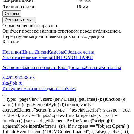
Ширина диска:
444 мм
Толщина стали:
16 мм
Отзывы
Оставить отзыв
Отзыв успешно отправлен.
Он будет проверен администратором перед публикацией.
Перед публикацией отзывы проходят модерацию
Каталог
Новинки
Шины
Диски
Камеры
Ободная лента
Уплотнительные кольца
ШИНОМОНТАЖИ
Условия обмена и возврата
Блог
Доставка
Оплата
Контакты
8-495-960-38-63
zkt@bk.ru
Интернет-магазин создан на InSales
", type: "pageView", start: (new Date()).getTime()}); (function (d,
w, id) { if (d.getElementById(id)) return; var ts =
d.createElement("script"); ts.type = "text/javascript"; ts.async = true;
ts.id = id; ts.src = "https://top-fwz1.mail.ru/js/code.js"; var f =
function () {var s = d.getElementsByTagName("script")[0];
s.parentNode.insertBefore(ts, s);}; if (w.opera == "[object Opera]")
{ d.addEventListener("DOMContentLoaded", f, false); } else { f();