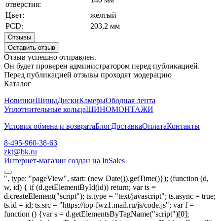
отверстия:
Цвет:
желтый
PCD:
203,2 мм
Отзывы
Оставить отзыв
Отзыв успешно отправлен.
Он будет проверен администратором перед публикацией.
Перед публикацией отзывы проходят модерацию
Каталог
Новинки
Шины
Диски
Камеры
Ободная лента
Уплотнительные кольца
ШИНОМОНТАЖИ
Условия обмена и возврата
Блог
Доставка
Оплата
Контакты
8-495-960-38-63
zkt@bk.ru
Интернет-магазин создан на InSales
", type: "pageView", start: (new Date()).getTime()}); (function (d,
w, id) { if (d.getElementById(id)) return; var ts =
d.createElement("script"); ts.type = "text/javascript"; ts.async = true;
ts.id = id; ts.src = "https://top-fwz1.mail.ru/js/code.js"; var f =
function () {var s = d.getElementsByTagName("script")[0];