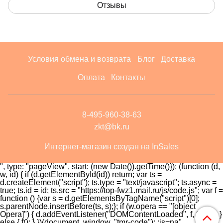
Отзывы
Условия обмена и возврата
Блог
Доставка
Оплата
Контакты
8-495-960-38-63
zkt@bk.ru
Интернет-магазин создан на InSales
", type: "pageView", start: (new Date()).getTime()}); (function (d,
w, id) { if (d.getElementById(id)) return; var ts =
d.createElement("script"); ts.type = "text/javascript"; ts.async =
true; ts.id = id; ts.src = "https://top-fwz1.mail.ru/js/code.js"; var f =
function () {var s = d.getElementsByTagName("script")[0];
s.parentNode.insertBefore(ts, s);}; if (w.opera == "[object
Opera]") { d.addEventListener("DOMContentLoaded", f, false); }
else { f(); } })(document, window, "tmr-code");
;js=na"