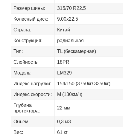
Размер шины:
315/70 R22.5
Колесный диск:
9.00х22.5
Страна:
Китай
Конструкция:
радиальная
Тип:
TL (бескамерная)
Слойность:
18PR
Модель:
LM329
Индекс нагрузки:
154/150 (3750кг/ 3350кг)
Индекс скорости:
M (130км/ч)
Глубина
22 мм
протектора:
Объем:
0,3 м3
Вес:
61 кг