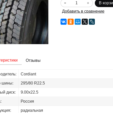
В корз
Добавить в сравнение
теристики
Отзывы
одитель:
Cordiant
 шины:
295/80 R22.5
ый диск:
9.00х22.5
:
Россия
укция:
радиальная