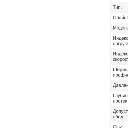
Тип:
Слойно
Модель
Индек
нагрузк
Индек
скорос
Ширин
профи
Давлен
Глубин
протек
Допус
обод:
Ось: