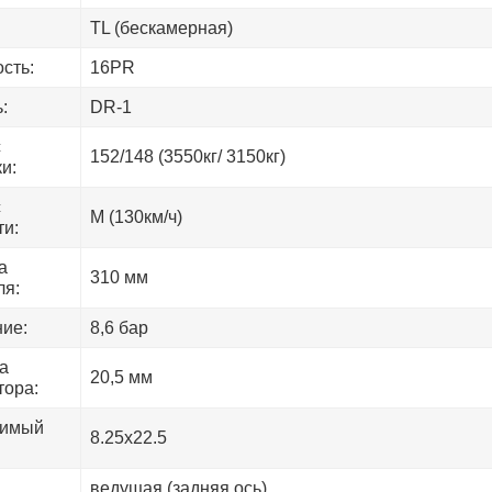
TL (бескамерная)
сть:
16PR
:
DR-1
с
152/148 (3550кг/ 3150кг)
и:
с
M (130км/ч)
ти:
а
310 мм
ля:
ие:
8,6 бар
а
20,5 мм
тора:
тимый
8.25х22.5
ведущая (задняя ось)