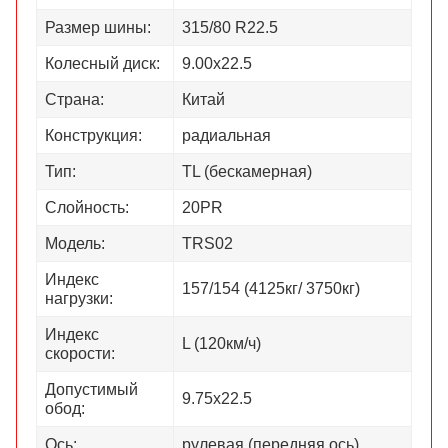
Размер шины:
315/80 R22.5
Колесный диск:
9.00х22.5
Страна:
Китай
Конструкция:
радиальная
Тип:
TL (бескамерная)
Слойность:
20PR
Модель:
TRS02
Индекс
157/154 (4125кг/ 3750кг)
нагрузки:
Индекс
L (120км/ч)
скорости:
Допустимый
9.75х22.5
обод:
Ось:
рулевая (передняя ось)