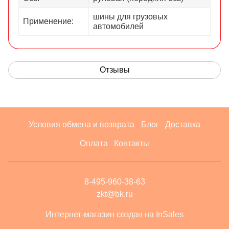
шины для грузовых
Применение:
автомобилей
Отзывы
Условия обмена и возврата
Блог
Доставка
Оплата
Контакты
8-495-960-38-63
zkt@bk.ru
Интернет-магазин создан на InSales