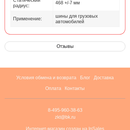
Статический
468 +/-7 мм
радиус:
шины для грузовых
Применение:
автомобилей
Отзывы
Условия обмена и возврата
Блог
Доставка
Оплата
Контакты
8-495-960-38-63
zkt@bk.ru
Интернет-магазин создан на InSales