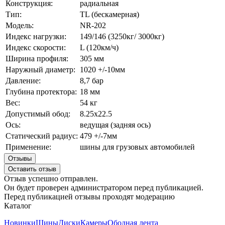
Конструкция:
радиальная
Тип:
TL (бескамерная)
Модель:
NR-202
Индекс нагрузки:
149/146 (3250кг/ 3000кг)
Индекс скорости:
L (120км/ч)
Ширина профиля:
305 мм
Наружный диаметр:
1020 +/-10мм
Давление:
8,7 бар
Глубина протектора:
18 мм
Вес:
54 кг
Допустимый обод:
8.25х22.5
Ось:
ведущая (задняя ось)
Статический радиус:
479 +/-7мм
Применение:
шины для грузовых автомобилей
Отзывы
Оставить отзыв
Отзыв успешно отправлен.
Он будет проверен администратором перед публикацией.
Перед публикацией отзывы проходят модерацию
Каталог
Новинки
Шины
Диски
Камеры
Ободная лента