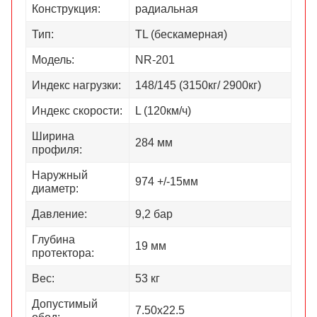
Конструкция:
радиальная
Тип:
TL (бескамерная)
Модель:
NR-201
Индекс нагрузки:
148/145 (3150кг/ 2900кг)
Индекс скорости:
L (120км/ч)
Ширина
284 мм
профиля:
Наружный
974 +/-15мм
диаметр:
Давление:
9,2 бар
Глубина
19 мм
протектора:
Вес:
53 кг
Допустимый
7.50х22.5