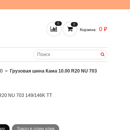
0
0
0 ₽
Корзина:
20
Грузовая шина Кама 10.00 R20 NU 703
R20 NU 703 149/146K TT
ину
Заказ в один клик