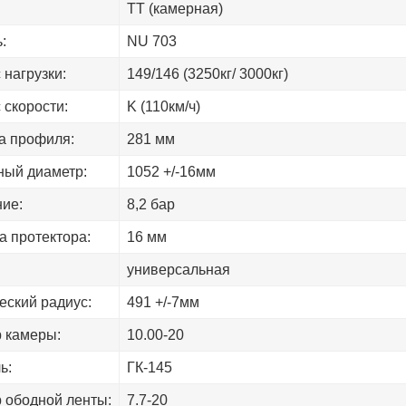
ТТ (камерная)
:
NU 703
 нагрузки:
149/146 (3250кг/ 3000кг)
 скорости:
K (110км/ч)
а профиля:
281 мм
ый диаметр:
1052 +/-16мм
ие:
8,2 бар
а протектора:
16 мм
универсальная
еский радиус:
491 +/-7мм
 камеры:
10.00-20
ь:
ГК-145
 ободной ленты:
7.7-20