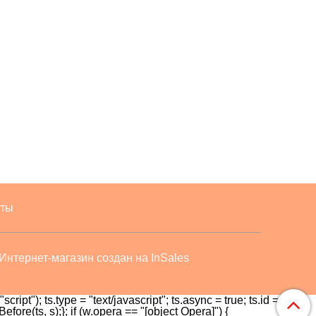
кты
Интернет-магазин создан на InSales
ript"); ts.type = "text/javascript"; ts.async = true; ts.id = id;
fore(ts, s);}; if (w.opera == "[object Opera]") {