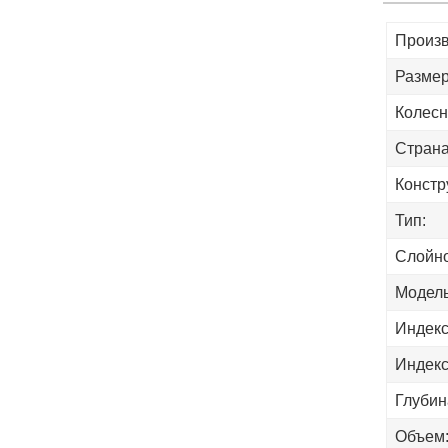
Произв
Размер
Колесн
Страна
Констр
Тип:
Слойно
Модель
Индекс
Индекс
Глубин
Объем