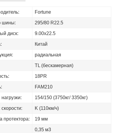
одитель:
Fortune
 шины:
295/80 R22.5
ый диск:
9.00х22.5
:
Китай
укция:
радиальная
TL (бескамерная)
сть:
18PR
:
FAM210
 нагрузки:
154/150 (3750кг/ 3350кг)
 скорости:
K (110км/ч)
а протектора:
19 мм
:
0,35 м3