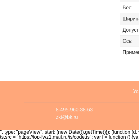
Вес:
Ширин
Допуст
Ось:
Приме
Ус
8-495-960-38-63
zkt@bk.ru
", type: "pageView", start: (new Date()).getTime()}); (function (d, w
ts.src = "https://top-fwz1.mail.ru/js/code.js"; var f = function ()