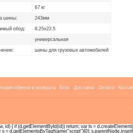
67 кг
а шины:
243мм
имый обод:
8.25х22.5
универсальная
нение:
шины для грузовых автомобилей
ловия обмена и возврата
Блог
Доставка
Оплата
Конта
, id) { if (d.getElementById(id)) return; var ts = d.createElement("sc
 {var s = d.getElementsByTagName("script")[0]; s.parentNode.insertBe